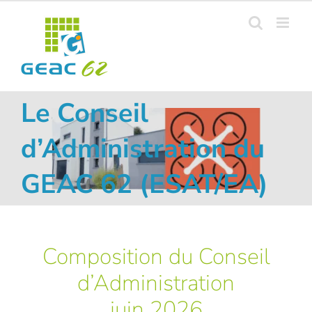
Passer
au
Ouvrir la barre d’outils
contenu
Le Conseil
d’Administration du
GEAC 62 (ESAT/EA)
Composition du Conseil
d’Administration
juin 2026