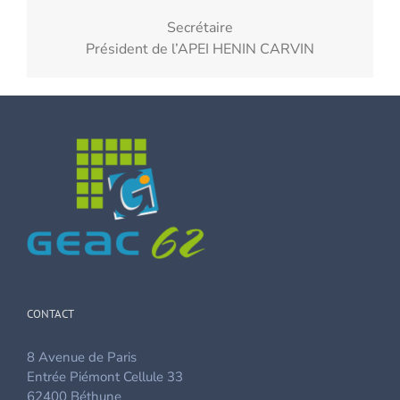
Secrétaire
Président de l’APEI HENIN CARVIN
CONTACT
8 Avenue de Paris
Entrée Piémont Cellule 33
62400 Béthune