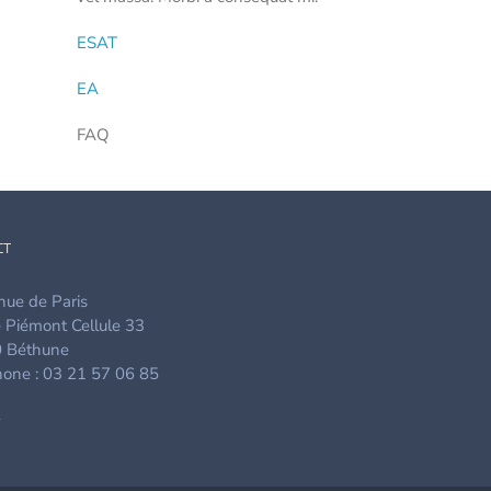
ESAT
EA
FAQ
CT
ue de Paris
 Piémont Cellule 33
 Béthune
one : 03 21 57 06 85