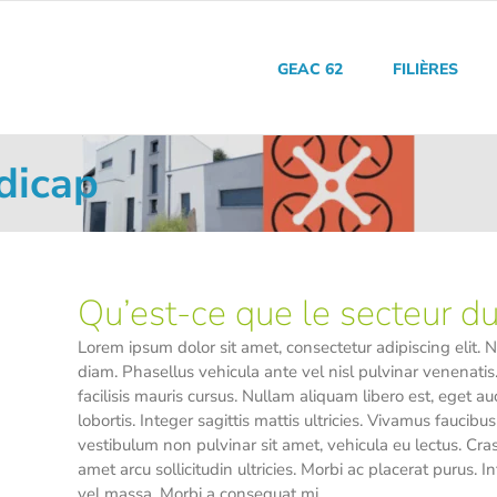
GEAC 62
FILIÈRES
dicap
Qu’est-ce que le secteur d
Lorem ipsum dolor sit amet, consectetur adipiscing elit. Nam
diam. Phasellus vehicula ante vel nisl pulvinar venenatis.
facilisis mauris cursus. Nullam aliquam libero est, eget au
lobortis. Integer sagittis mattis ultricies. Vivamus faucibu
vestibulum non pulvinar sit amet, vehicula eu lectus. Cr
amet arcu sollicitudin ultricies. Morbi ac placerat purus. 
vel massa. Morbi a consequat mi.