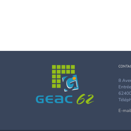
CONTA
8 Aven
Entrée
62400
Téléph
E-mail