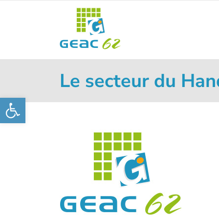
Passer
au
contenu
Le secteur du Han
Ouvrir la barre d’outils