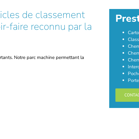
rticles de classement
Pres
ir-faire reconnu par la
Carto
Class
Chemi
Chem
ortants. Notre parc machine permettant la
Chemi
Inter
Poche
Porte
CONTA