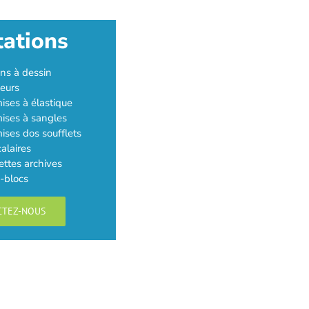
tations
ns à dessin
eurs
ses à élastique
ises à sangles
ses dos soufflets
calaires
ttes archives
-blocs
CTEZ-NOUS